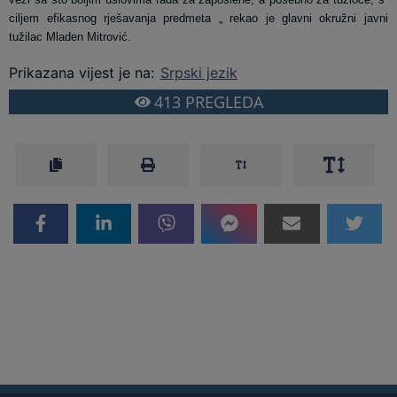
ciljem efikasnog rješavanja predmeta „ rekao je glavni okružni javni
tužilac Mladen Mitrović.
Prikazana vijest je na
:
Srpski jezik
413
PREGLEDA