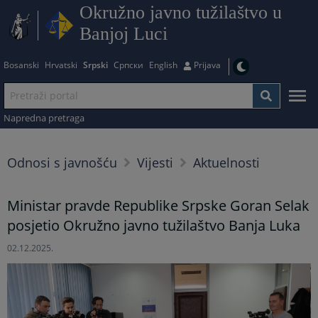
Okružno javno tužilaštvo u
Banjoj Luci
Bosanski
Hrvatski
Srpski
Српски
English
Prijava
Napredna pretraga
Odnosi s javnošću
Vijesti
Aktuelnosti
Ministar pravde Republike Srpske Goran Selak
posjetio Okružno javno tužilaštvo Banja Luka
02.12.2025.