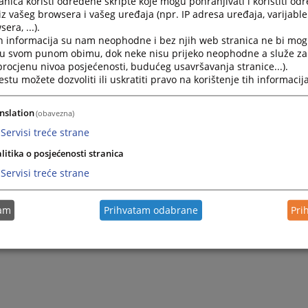
nica koristi određene skripte koje mogu pohranjivati i koristiti od
iz vašeg browsera i vašeg uređaja (npr. IP adresa uređaja, varijable 
era, ...).
h informacija su nam neophodne i bez njih web stranica ne bi mog
i u svom punom obimu, dok neke nisu prijeko neophodne a služe z
 procjenu nivoa posjećenosti, budućeg usavršavanja stranice...).
tu možete dozvoliti ili uskratiti pravo na korištenje tih informacija
nslation
(obavezna)
Servisi treće strane
litika o posjećenosti stranica
Servisi treće strane
tam
Prihvatam odabrane
Pri