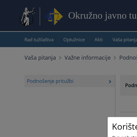
Okružno javno tu
Rad tužilaštva
Optužnice
Akti
Vaša pitanj
Podnoš
Vaša pitanja
Važne informacije
Podnošenje pritužbi
Podn
Korišt