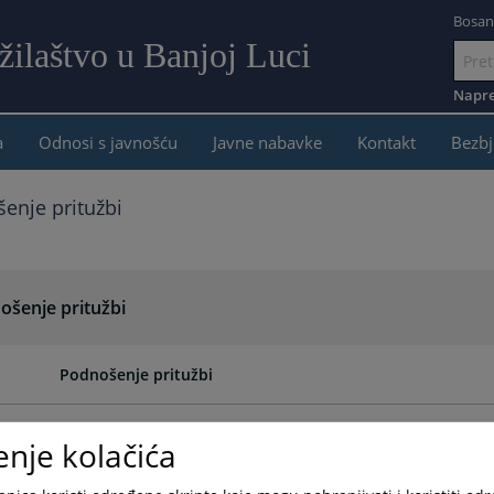
Bosan
žilaštvo u Banjoj Luci
Idi
na
Napre
sadržaj
a
Odnosi s javnošću
Javne nabavke
Kontakt
Bezbj
enje pritužbi
ošenje pritužbi
Podnošenje pritužbi
enje kolačića