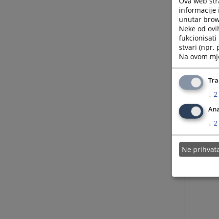
Ova web stra
informacije 
unutar brows
Neke od ovi
fukcionisat
stvari (npr.
Na ovom mjes
Tra
↓
2
Ana
↓
2
Ne prihva