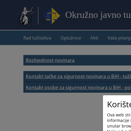
Okružno javno tu
Rad tužilaštva
Optužnice
Akti
Vaša pitanj
Bezbjednost novinara
Kontakt tačke za sigurnost novinara u BiH - tuži
Tužilaštvo Bosne i Hercegovine
Kontakt osobe za sigurnost novinara u BiH - pol
Republika Srpska - Ministarsto unutrašnjih pos
Brčko distrikt Bosne i Hercegovine
Korišt
FBiH/ Federalno ministarstvo unutrašnjih poslo
Kanton Sarajevo
Ova web stra
informacije 
Brčko distrikt Bosne i Hercegovine
Hercegovačko-neretvanski kanton
unutar brows