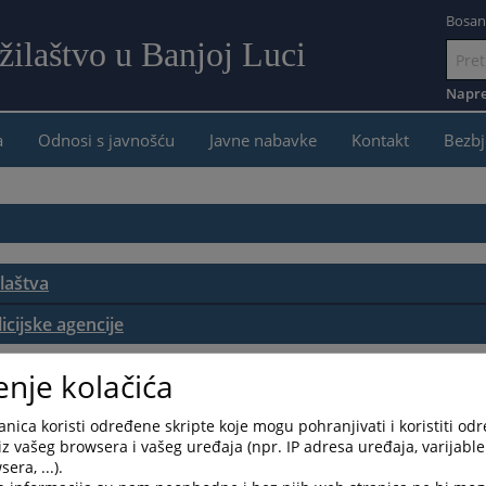
Bosan
žilaštvo u Banjoj Luci
Idi
na
Napre
sadržaj
a
Odnosi s javnošću
Javne nabavke
Kontakt
Bezbj
laštva
icijske agencije
lova
enje kolačića
va
nica koristi određene skripte koje mogu pohranjivati i koristiti od
iz vašeg browsera i vašeg uređaja (npr. IP adresa uređaja, varijable 
era, ...).