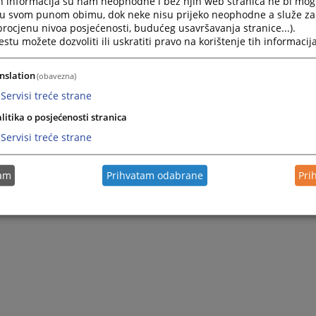
h informacija su nam neophodne i bez njih web stranica ne bi mog
i u svom punom obimu, dok neke nisu prijeko neophodne a služe z
 procjenu nivoa posjećenosti, budućeg usavršavanja stranice...).
tu možete dozvoliti ili uskratiti pravo na korištenje tih informacija
nslation
(obavezna)
Servisi treće strane
litika o posjećenosti stranica
Servisi treće strane
tam
Prihvatam odabrane
Pri