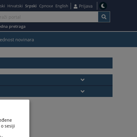
ski
Hrvatski
Srpski
Српски
English
Prijava
dna pretraga
ednost novinara
ređene
o sesiji