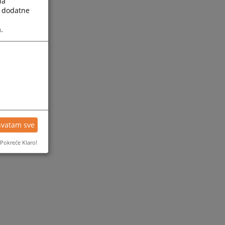
la
a dodatne
.
hvatam sve
Pokreće Klaro!