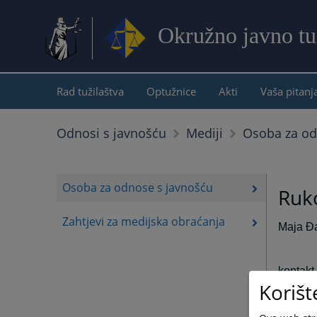
Okružno javno tu
Rad tužilaštva
Optužnice
Akti
Vaša pitanj
Osoba za od
Odnosi s javnošću
Mediji
Osoba za odnose s javnošću
Ruk
Zahtjevi za medijska obraćanja
Maja Đa
kontakt
Korišt