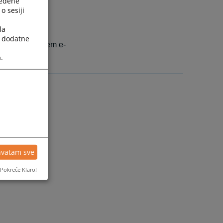
ređene
o sesiji
la
a dodatne
te uputiti putem e-
.
hvatam sve
Pokreće Klaro!