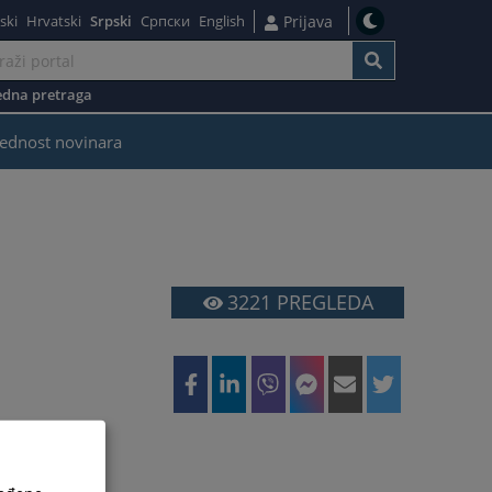
ski
Hrvatski
Srpski
Српски
English
Prijava
dna pretraga
ednost novinara
3221
PREGLEDA