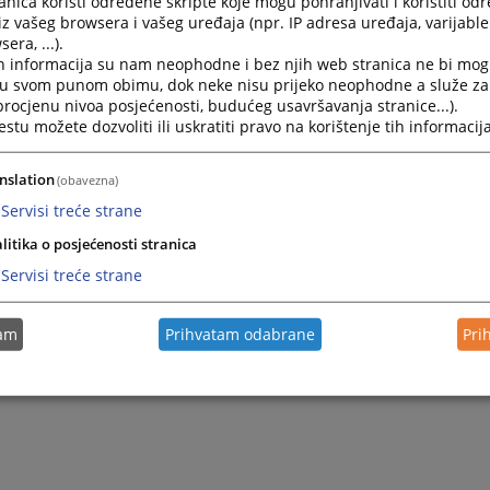
nica koristi određene skripte koje mogu pohranjivati i koristiti od
iz vašeg browsera i vašeg uređaja (npr. IP adresa uređaja, varijable 
maja.djakovic@pravosudje.ba
era, ...).
h informacija su nam neophodne i bez njih web stranica ne bi mog
i u svom punom obimu, dok neke nisu prijeko neophodne a služe z
 za slobodan pristup informacijama ili medijsko obraćanje može
 procjenu nivoa posjećenosti, budućeg usavršavanja stranice...).
ili poslati putem fax-a:+387 (0)51 316 250.
tu možete dozvoliti ili uskratiti pravo na korištenje tih informacija
nslation
(obavezna)
Servisi treće strane
litika o posjećenosti stranica
Servisi treće strane
tam
Prihvatam odabrane
Pri