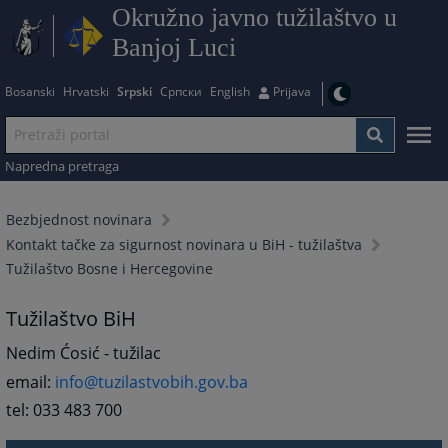
Okružno javno tužilaštvo u
Banjoj Luci
Bosanski
Hrvatski
Srpski
Српски
English
Prijava
Napredna pretraga
Bezbjednost novinara
Kontakt tačke za sigurnost novinara u BiH - tužilaštva
Tužilaštvo Bosne i Hercegovine
Tužilaštvo BiH
Nedim Ćosić - tužilac
email:
info@tuzilastvobih.gov.ba
tel: 033 483 700