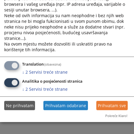
browsera i vašeg uređaja (npr. IP adresa uređaja, varijable o
sesiji unutar browsera, ...).
Neke od ovih informacija su nam neophodne i bez njih web
stranica ne bi mogla fukcionisati u svom punom obimu, dok
neke nisu prijeko neophodne a služe za dodatne stvari (npr.
procjenu nivoa posjećenosti, budućeg usavršavanja
stranice...).
Na ovom mjestu možete dozvoliti ili uskratiti pravo na
korištenje tih informacija.
Translation
(obavezna)
↓
2
Servisi treće strane
Analitika o posjećenosti stranica
↓
2
Servisi treće strane
Ne prihvatam
Prihvatam odabrane
Prihvatam sve
Pokreće Klaro!