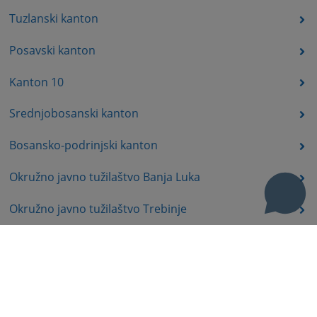
Tuzlanski kanton
Posavski kanton
Kanton 10
Srednjobosanski kanton
Bosansko-podrinjski kanton
Okružno javno tužilaštvo Banja Luka
Okružno javno tužilaštvo Trebinje
Okružno javno tužilaštvo Istočno Sarajevo
Okružno javno tužilaštvo Prijedor
Okružno javno tužilaštvo Bijeljina