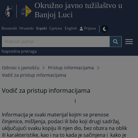
Okružno javno tužilaštvo u
Banjoj Luci
Bosanski
Hrvatski
Srpski
Српски
English
Prijava
Napredna pretraga
Odnosi s javnošću
Pristup informacijama
Vodič za pristup informacijama
Vodič za pristup informacijama
I
Informacija je svaki materijal kojim se prenose
činjenice, mišljenja, podaci ili bilo koji drugi sadržaj,
uključujući svaku kopiju ili njen dio, bez obzira na oblik
ili karakteristike, kao i na to kada je sačinjena i kako je