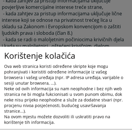
- kada zahtjev za pristup informacijama uključuje
povjerljive komercijalne interese treće strane,
- kada zahtjev za pristup informacijama uključuje lične
interese koji se odnose na privatnost trećeg lica u
skladu sa Zakonom i Evropskom konvencijom o zaštiti
ljudskih prava i sloboda (član 8.)
- kada se radi o maloljetnim počiniocima krivičnih djela
i kada su maloljetnici oštećeni krivičnim djelom,
- kada se radi o oštećenim licima za krivična djela iz
Korištenje kolačića
glave devetnaeste (krivična djela protiv polnog
integriteta) Krivičnog zakona Republike Srpske,
Ova web stranica koristi određene skripte koje mogu
- kada se radi o poštivanju predpostavke (presumptio)
pohranjivati i koristiti određene informacije iz vašeg
browsera i vašeg uređaja (npr. IP adresa uređaja, varijable o
nevinosti,
sesiji unutar browsera, ...).
- kada se nakon provedenog postupka, utvrdi da
Neke od ovih informacija su nam neophodne i bez njih web
objavljivanje informacije nije od javnog interesa.
stranica ne bi mogla fukcionisati u svom punom obimu, dok
neke nisu prijeko neophodne a služe za dodatne stvari (npr.
procjenu nivoa posjećenosti, budućeg usavršavanja
VI
stranice...).
Ako Okružno javno tužilaštvo Banja Luka nije u
Na ovom mjestu možete dozvoliti ili uskratiti pravo na
mogućnosti da udovolji zahtjevu zbog nedostatka
korištenje tih informacija.
formalnih uslova koji su predviđeni član 11. stav 2. i 3.