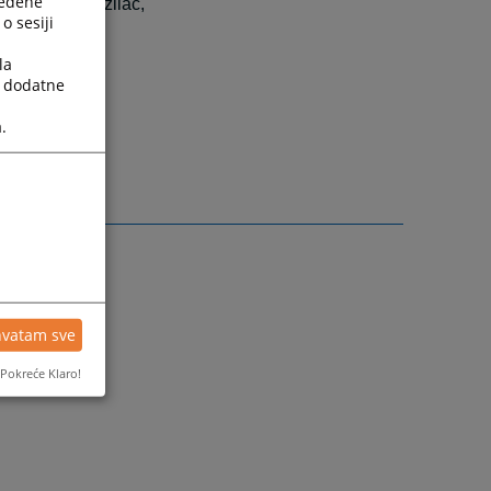
ređene
užni javni tužilac,
o sesiji
la
a dodatne
.
hvatam sve
Pokreće Klaro!