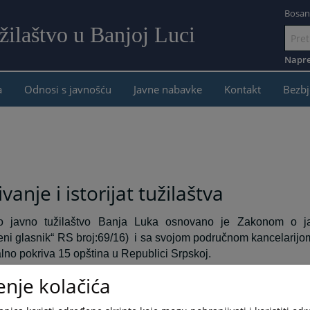
Bosan
žilaštvo u Banjoj Luci
Idi
na
Napre
sadržaj
a
Odnosi s javnošću
Javne nabavke
Kontakt
Bezbj
vanje i istorijat tužilaštva
o javno tužilaštvo Banja Luka osnovano je Zakonom o ja
eni glasnik“ RS broj:69/16)
i sa svojom područnom kancelarijo
jalno pokriva 15 opština u Republici Srpskoj.
enje kolačića
 javno tužilaštvo u organizacionom smislu čine četiri odjelje
i i organizovani kriminal, Odjeljenje za opšti kriminal, Odjeljenj