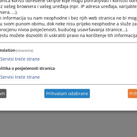
nica koristi određene skripte koje mogu pohranjivati i koristiti od
nje za maloljetnike, a njima rukovodi i predstavlja ih glavni okr
iz vašeg browsera i vašeg uređaja (npr. IP adresa uređaja, varijable 
enika i 31 (trideset jedan ) okružni javni tužilac.
era, ...).
h informacija su nam neophodne i bez njih web stranica ne bi mog
i u svom punom obimu, dok neke nisu prijeko neophodne a služe z
 procjenu nivoa posjećenosti, budućeg usavršavanja stranice...).
tu možete dozvoliti ili uskratiti pravo na korištenje tih informacija
nslation
(obavezna)
Servisi treće strane
litika o posjećenosti stranica
Servisi treće strane
tam
Prihvatam odabrane
Pri