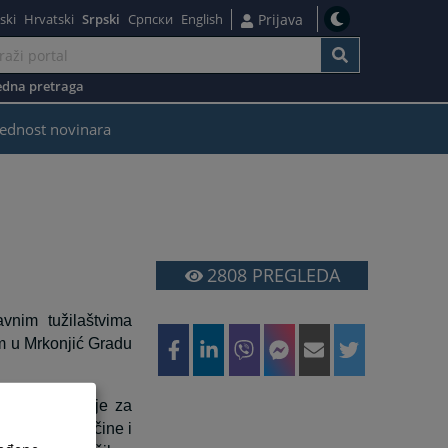
ski
Hrvatski
Srpski
Српски
English
Prijava
dna pretraga
ednost novinara
2808
PREGLEDA
vnim tužilaštvima
m u Mrkonjić Gradu
nja: Odjeljenje za
e za ratne zločine i