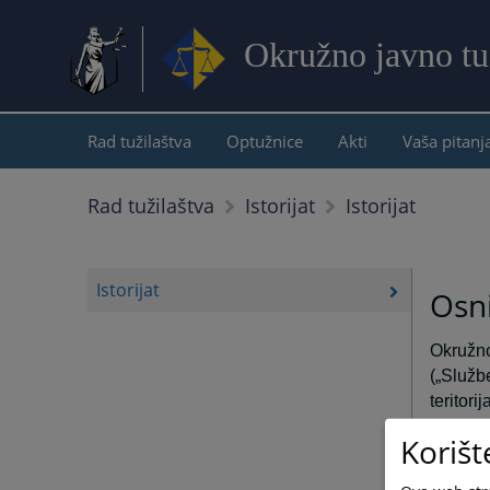
Okružno javno tu
Rad tužilaštva
Optužnice
Akti
Vaša pitanj
Istorijat
Rad tužilaštva
Istorijat
Istorijat
Osni
Okružn
(„Služb
teritori
Korišt
Okružno
privredn