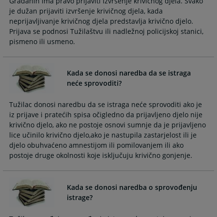
Građanin ima pravo prijaviti izvršenje krivičnog djela. Svako
the
the
je dužan prijaviti izvršenje krivičnog djela, kada
calendar
calendar
neprijavljivanje krivičnog djela predstavlja krivično djelo.
and
and
Prijava se podnosi Tužilaštvu ili nadležnoj policijskoj stanici,
select
select
pismeno ili usmeno.
a
a
date.
date.
Press
Press
Kada se donosi naredba da se istraga
the
the
neće sprovoditi?
question
question
mark
mark
Tužilac donosi naredbu da se istraga neće sprovoditi ako je
key
key
iz prijave i pratećih spisa očigledno da prijavljeno djelo nije
to
to
krivično djelo, ako ne postoje osnovi sumnje da je prijavljeno
lice učinilo krivično djelo,ako je nastupila zastarjelost ili je
get
get
djelo obuhvaćeno amnestijom ili pomilovanjem ili ako
the
the
postoje druge okolnosti koje isključuju krivično gonjenje.
keyboard
keyboard
shortcuts
shortcuts
for
for
Kada se donosi naredba o sprovođenju
changing
changing
istrage?
dates.
dates.