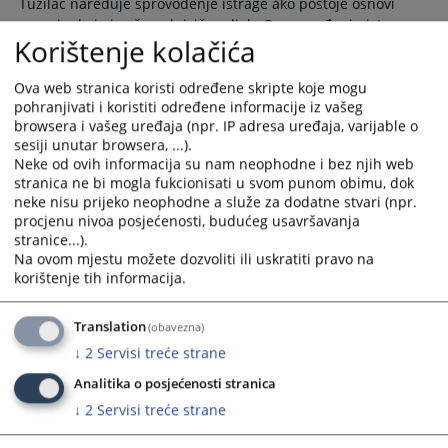
Tužilac naređuje sprovođenje istrage ako postoje osnovi
sumnje da je izvršeno krivično djelo.O sprovođenju istrage
Korištenje kolačića
donosi se naredba, koja sadrži:podatke o učiniocu krivičnog
djela ukoliko su poznati,opis djela iz kojeg proizilaze
zakonska obilježja krivičnog djela, zakonski naziv krivičnog
Ova web stranica koristi određene skripte koje mogu
pohranjivati i koristiti određene informacije iz vašeg
djela, okolnosti koje potvrđuju osnove sumnje za
browsera i vašeg uređaja (npr. IP adresa uređaja, varijable o
sprovođenje istrage i postojeće dokaze.
sesiji unutar browsera, ...).
Neke od ovih informacija su nam neophodne i bez njih web
stranica ne bi mogla fukcionisati u svom punom obimu, dok
Kada se donosi naredba o obustavi
neke nisu prijeko neophodne a služe za dodatne stvari (npr.
istrage?
procjenu nivoa posjećenosti, budućeg usavršavanja
stranice...).
Na ovom mjestu možete dozvoliti ili uskratiti pravo na
Tužilac će naredbom obustaviti istragu ukoliko se ustanovi
korištenje tih informacija.
da djelo koje je učinio osumnjičeni, nije krivično djelo, da
postoje okolnosti koje isključuju krivičnu odgovornost
osumnjičenog, da nema dovoljno dokaza da je osumnjičeni
Translation
(obavezna)
učinio krivično djelo i da je djelo obuhvaćeno amnestijom,
↓
2
Servisi treće strane
pomilovanjem ili zastarom ili postoje druge smetnje koje
Analitika o posjećenosti stranica
isključuju krivično gonjenje.
↓
2
Servisi treće strane