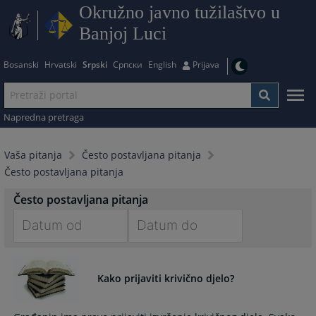
Okružno javno tužilaštvo u
Banjoj Luci
Bosanski
Hrvatski
Srpski
Српски
English
Prijava
Napredna pretraga
Vaša pitanja
Često postavljana pitanja
Često postavljana pitanja
Često postavljana pitanja
Navigate
Navigate
forward
forward
Kako prijaviti krivično djelo?
to
to
interact
interact
with
with