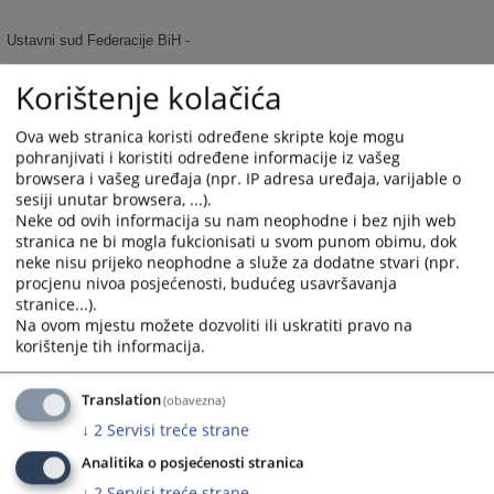
Ustavni sud Federacije BiH -
Korištenje kolačića
Vrhovni sud Federacije BiH -
Ova web stranica koristi određene skripte koje mogu
Okružno tužilaštvo Bijeljina -
https://ot-bijeljina.pravosudje.ba
pohranjivati i koristiti određene informacije iz vašeg
browsera i vašeg uređaja (npr. IP adresa uređaja, varijable o
sesiji unutar browsera, ...).
Neke od ovih informacija su nam neophodne i bez njih web
https://kt-
Kantonalno tužilaštvo Tuzlanskog kantona -
stranica ne bi mogla fukcionisati u svom punom obimu, dok
tuzla.pravosudje.ba
neke nisu prijeko neophodne a služe za dodatne stvari (npr.
procjenu nivoa posjećenosti, budućeg usavršavanja
Okružni sud Banja Luka -
https://oksud-banjaluka.pravosudje.ba
stranice...).
Na ovom mjestu možete dozvoliti ili uskratiti pravo na
korištenje tih informacija.
https://oksud-bijeljina.pravosudje.ba
Okružni sud Bijeljina -
3024
PREGLEDA
Translation
(obavezna)
↓
2
Servisi treće strane
Analitika o posjećenosti stranica
↓
2
Servisi treće strane