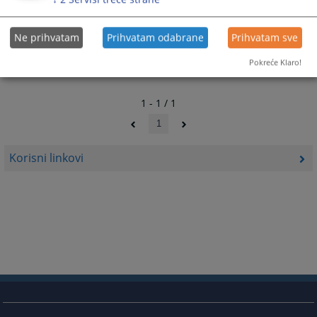
Ne prihvatam
Prihvatam odabrane
Prihvatam sve
Pokreće Klaro!
1 - 1 / 1
1
Korisni linkovi