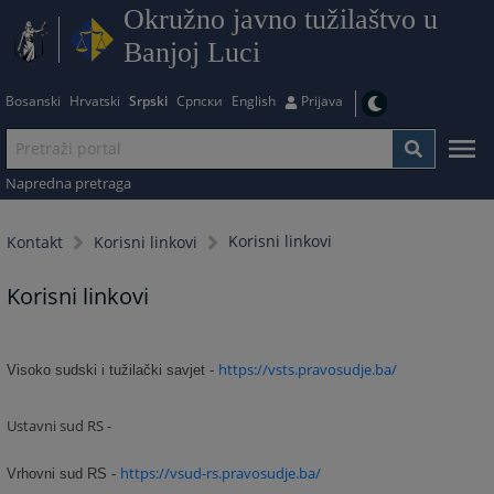
Okružno javno tužilaštvo u
Banjoj Luci
Bosanski
Hrvatski
Srpski
Српски
English
Prijava
Napredna pretraga
Korisni linkovi
Kontakt
Korisni linkovi
Korisni linkovi
https://vsts.pravosudje.ba/
Visoko sudski i tužilački savjet -
Ustavni sud RS -
https://vsud-rs.pravosudje.ba/
Vrhovni sud RS -