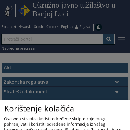
Okružno javno tužilaštvo u
Banjoj Luci
Bosanski
Hrvatski
Srpski
Српски
English
Prijava
Napredna pretraga
Akti
Zakonska regulativa
Zakoni
Strateški dokumenti
Strateški dokumenti
Interni akti
Korištenje kolačića
Pravilnici
PRAVILA PRIVATNOSTI
Ova web stranica koristi određene skripte koje mogu
pohranjivati i koristiti određene informacije iz vašeg
browsera i vašeg uređaja (npr. IP adresa uređaja, varijable o