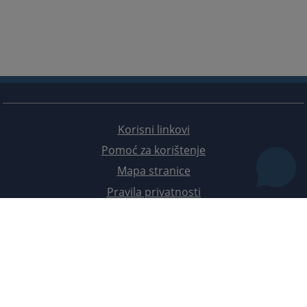
Korisni linkovi
Pomoć za korištenje
Mapa stranice
Pravila privatnosti
Redizajn web stranice je finansirala Evropska unija. Za njen sadržaj isključivo je odgovorno
Visoko sudsko i tužilačko vijeće BiH i ona ne odražava nužno stavove Evropske unije.