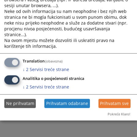
sesiji unutar browsera, ...).
Neke od ovih informacija su nam neophodne i bez njih web
stranica ne bi mogla fukcionisati u svom punom obimu, dok
neke nisu prijeko neophodne a služe za dodatne stvari (npr.
procjenu nivoa posjećenosti, budućeg usavršavanja
stranice...).
Na ovom mjestu možete dozvoliti ili uskratiti pravo na
korištenje tih informacija.
Translation
(obavezna)
↓
2
Servisi treće strane
Analitika o posjećenosti stranica
↓
2
Servisi treće strane
Ne prihvatam
Prihvatam odabrane
Prihvatam sve
Pokreće Klaro!