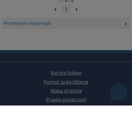
1 - 4 / 4
1
Promotivni materijali
Korisni linkovi
Pomoć za korištenje
Mapa stranice
Pravila privatnosti