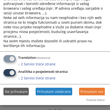
calendar
calendar
pohranjivati i koristiti određene informacije iz vašeg
Etika, integritet i transparentnost Bilten br.2
browsera i vašeg uređaja (npr. IP adresa uređaja, varijable o
and
and
14.12.2023.
sesiji unutar browsera, ...).
select
select
Neke od ovih informacija su nam neophodne i bez njih web
a
a
stranica ne bi mogla fukcionisati u svom punom obimu, dok
Etika, integritet i transparentnost Bilten br.1
date.
date.
neke nisu prijeko neophodne a služe za dodatne stvari (npr.
18.12.2022.
Press
Press
procjenu nivoa posjećenosti, budućeg usavršavanja
the
the
stranice...).
question
question
Na ovom mjestu možete dozvoliti ili uskratiti pravo na
korištenje tih informacija.
mark
mark
key
key
to
to
Translation
(obavezna)
get
get
↓
2
Servisi treće strane
the
the
Analitika o posjećenosti stranica
keyboard
keyboard
↓
2
Servisi treće strane
shortcuts
shortcuts
for
for
changing
changing
Ne prihvatam
Prihvatam odabrane
Prihvatam sve
dates.
dates.
Pokreće Klaro!