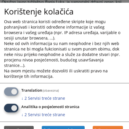
Okružno javno tužilaštvo Banja Luka je samostalni državni organ, koji
Korištenje kolačića
u okviru propisanih prava i dužnosti preduzima zakonom određene
mjere u pogledu otkrivanja i gonjenja učinilaca krivičnih djela i ulaže
Ova web stranica koristi određene skripte koje mogu
pravne lijekove radi zaštite zakonitosti.
pohranjivati i koristiti određene informacije iz vašeg
U okviru svoje nadležnosti, tužilaštvo štiti ostvarivanje ljudskih prava i
browsera i vašeg uređaja (npr. IP adresa uređaja, varijable o
sloboda svih, zagarantovanih ustavom i zakonom i obezbjeđuje
sesiji unutar browsera, ...).
ustavnost i zakonitost.
Neke od ovih informacija su nam neophodne i bez njih web
stranica ne bi mogla fukcionisati u svom punom obimu, dok
neke nisu prijeko neophodne a služe za dodatne stvari (npr.
procjenu nivoa posjećenosti, budućeg usavršavanja
6942
PREGLEDA
stranice...).
Na ovom mjestu možete dozvoliti ili uskratiti pravo na
korištenje tih informacija.
Translation
(obavezna)
↓
2
Servisi treće strane
Analitika o posjećenosti stranica
↓
2
Servisi treće strane