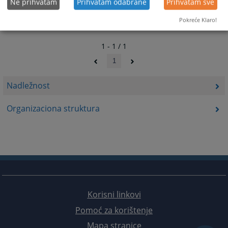
Ne prihvatam
Prihvatam odabrane
Prihvatam sve
Pokreće Klaro!
1 - 1 / 1
1
Nadležnost
Organizaciona struktura
Korisni linkovi
Pomoć za korištenje
Mapa stranice