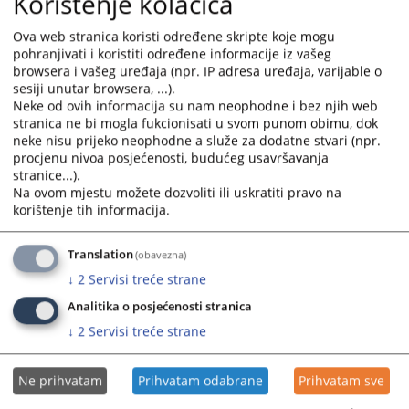
Korištenje kolačića
Ova web stranica koristi određene skripte koje mogu
pohranjivati i koristiti određene informacije iz vašeg
browsera i vašeg uređaja (npr. IP adresa uređaja, varijable o
sesiji unutar browsera, ...).
Neke od ovih informacija su nam neophodne i bez njih web
stranica ne bi mogla fukcionisati u svom punom obimu, dok
neke nisu prijeko neophodne a služe za dodatne stvari (npr.
Trenutno nema vijesti
procjenu nivoa posjećenosti, budućeg usavršavanja
stranice...).
Na ovom mjestu možete dozvoliti ili uskratiti pravo na
korištenje tih informacija.
Translation
(obavezna)
↓
2
Servisi treće strane
Analitika o posjećenosti stranica
↓
2
Servisi treće strane
Ne prihvatam
Prihvatam odabrane
Prihvatam sve