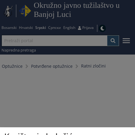
Okružno javno tužilaštvo u
Banjoj Luci
Bosanski
Hrvatski
Srpski
Српски
English
Prijava
Napredna pretraga
Ratni zločini
Optužnice
Potvrđene optužnice