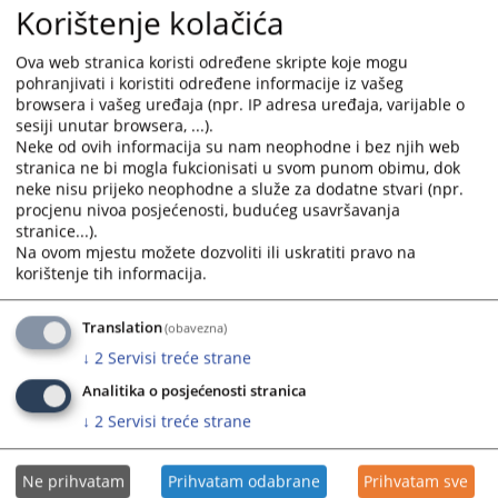
kriminal, Odjeljenje za ratne zločine i Odjeljenje za maloljetnike, a njima
Korištenje kolačića
rukovodi i predstavlja ih glavni okružni javni tužilac, dva zamjenika i 31
(trideset jedan ) okružni javni tužilac.
Ova web stranica koristi određene skripte koje mogu
pohranjivati i koristiti određene informacije iz vašeg
browsera i vašeg uređaja (npr. IP adresa uređaja, varijable o
sesiji unutar browsera, ...).
Neke od ovih informacija su nam neophodne i bez njih web
stranica ne bi mogla fukcionisati u svom punom obimu, dok
neke nisu prijeko neophodne a služe za dodatne stvari (npr.
procjenu nivoa posjećenosti, budućeg usavršavanja
stranice...).
2816
PREGLEDA
Na ovom mjestu možete dozvoliti ili uskratiti pravo na
korištenje tih informacija.
Translation
(obavezna)
↓
2
Servisi treće strane
Analitika o posjećenosti stranica
↓
2
Servisi treće strane
Ne prihvatam
Prihvatam odabrane
Prihvatam sve