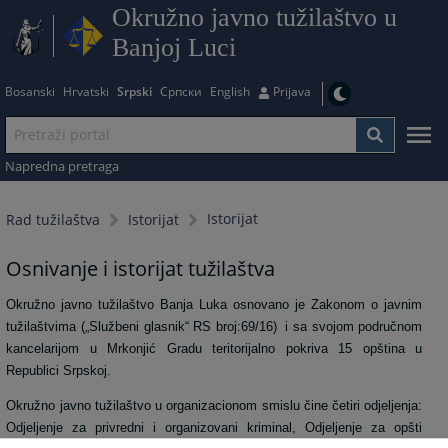
Okružno javno tužilaštvo u
Banjoj Luci
Bosanski
Hrvatski
Srpski
Српски
English
Prijava
Napredna pretraga
Istorijat
Rad tužilaštva
Istorijat
Osnivanje i istorijat tužilaštva
Okružno javno tužilaštvo Banja Luka osnovano je Zakonom o javnim
tužilaštvima („Službeni glasnik“ RS broj:69/16)
i sa svojom područnom
kancelarijom u Mrkonjić Gradu teritorijalno pokriva 15 opština u
Republici Srpskoj.
Okružno javno tužilaštvo u organizacionom smislu čine četiri odjeljenja:
Odjeljenje za privredni i organizovani kriminal, Odjeljenje za opšti