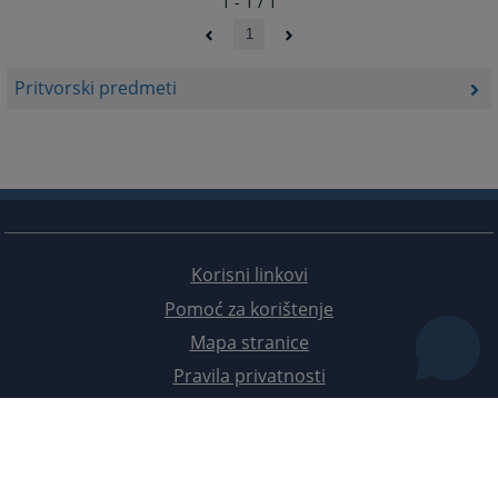
1 - 1 / 1
1
Pritvorski predmeti
Korisni linkovi
Pomoć za korištenje
Mapa stranice
Pravila privatnosti