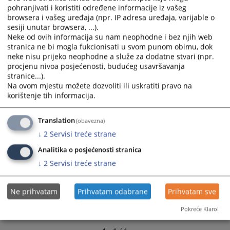
calendar
calendar
pohranjivati i koristiti određene informacije iz vašeg
browsera i vašeg uređaja (npr. IP adresa uređaja, varijable o
and
and
sesiji unutar browsera, ...).
select
select
Neke od ovih informacija su nam neophodne i bez njih web
a
a
stranica ne bi mogla fukcionisati u svom punom obimu, dok
date.
date.
neke nisu prijeko neophodne a služe za dodatne stvari (npr.
Press
Press
procjenu nivoa posjećenosti, budućeg usavršavanja
the
the
stranice...).
question
question
Na ovom mjestu možete dozvoliti ili uskratiti pravo na
korištenje tih informacija.
mark
mark
key
key
to
to
Translation
(obavezna)
get
get
↓
2
Servisi treće strane
the
the
Analitika o posjećenosti stranica
keyboard
keyboard
↓
2
Servisi treće strane
shortcuts
shortcuts
for
for
changing
changing
Ne prihvatam
Prihvatam odabrane
Prihvatam sve
dates.
dates.
Pokreće Klaro!