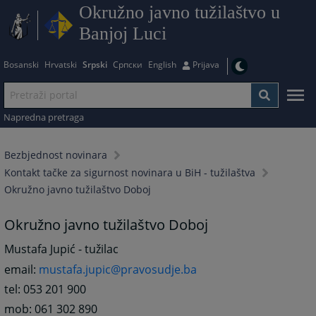
Okružno javno tužilaštvo u
Banjoj Luci
Bosanski
Hrvatski
Srpski
Српски
English
Prijava
Napredna pretraga
Bezbjednost novinara
Kontakt tačke za sigurnost novinara u BiH - tužilaštva
Okružno javno tužilaštvo Doboj
Okružno javno tužilaštvo Doboj
Mustafa Jupić - tužilac
email:
mustafa.jupic@pravosudje.ba
tel: 053 201 900
mob: 061 302 890