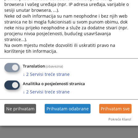
browsera i vašeg uređaja (npr. IP adresa uređaja, varijable o
sesiji unutar browsera, ...).
Neke od ovih informacija su nam neophodne i bez njih web
stranica ne bi mogla fukcionisati u svom punom obimu, dok
neke nisu prijeko neophodne a služe za dodatne stvari (npr.
procjenu nivoa posjećenosti, budućeg usavršavanja
stranice...).
Na ovom mjestu možete dozvoliti ili uskratiti pravo na
korištenje tih informacija.
Translation
(obavezna)
↓
2
Servisi treće strane
Analitika o posjećenosti stranica
↓
2
Servisi treće strane
Ne prihvatam
Prihvatam odabrane
Prihvatam sve
Pokreće Klaro!