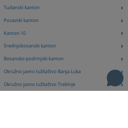
Tuzlanski kanton
Posavski kanton
Kanton 10
Srednjobosanski kanton
Bosansko-podrinjski kanton
Okružno javno tužilaštvo Banja Luka
Okružno javno tužilaštvo Trebinje
Okružno javno tužilaštvo Istočno Sarajevo
Okružno javno tužilaštvo Prijedor
Okružno javno tužilaštvo Bijeljina