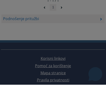
1 - 1 / 1
1
Podnošenje pritužbi
Korisni linkovi
Pomoć za korištenje
Mapa stranice
Pravila privatnosti