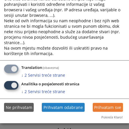
calendar
calendar
pohranjivati i koristiti određene informacije iz vašeg
browsera i vašeg uređaja (npr. IP adresa uređaja, varijable o
and
and
sesiji unutar browsera, ...).
select
select
Neke od ovih informacija su nam neophodne i bez njih web
a
a
stranica ne bi mogla fukcionisati u svom punom obimu, dok
date.
date.
neke nisu prijeko neophodne a služe za dodatne stvari (npr.
Press
Press
procjenu nivoa posjećenosti, budućeg usavršavanja
the
the
stranice...).
question
question
Na ovom mjestu možete dozvoliti ili uskratiti pravo na
korištenje tih informacija.
mark
mark
key
key
to
to
Translation
(obavezna)
get
get
↓
2
Servisi treće strane
the
the
Analitika o posjećenosti stranica
keyboard
keyboard
↓
2
Servisi treće strane
shortcuts
shortcuts
for
for
changing
changing
Ne prihvatam
Prihvatam odabrane
Prihvatam sve
dates.
dates.
Pokreće Klaro!