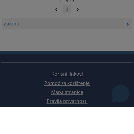
1 - 3 / 3
1
Zakoni
Korisni linkovi
Pomoć za korištenje
Mapa stranice
Pravila privatnosti