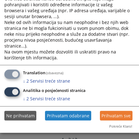
and
and
pohranjivati i koristiti određene informacije iz vašeg
browsera i vašeg uređaja (npr. IP adresa uređaja, varijable o
select
select
sesiji unutar browsera, ...).
a
a
Neke od ovih informacija su nam neophodne i bez njih web
Krivični zakonik Republike Srpske
date.
date.
stranica ne bi mogla fukcionisati u svom punom obimu, dok
Press
Press
neke nisu prijeko neophodne a služe za dodatne stvari (npr.
the
the
procjenu nivoa posjećenosti, budućeg usavršavanja
question
question
stranice...).
Na ovom mjestu možete dozvoliti ili uskratiti pravo na
mark
mark
korištenje tih informacija.
key
key
to
to
get
get
Translation
(obavezna)
the
the
↓
2
Servisi treće strane
keyboard
keyboard
Analitika o posjećenosti stranica
shortcuts
shortcuts
↓
2
Servisi treće strane
for
for
changing
changing
dates.
dates.
Ne prihvatam
Prihvatam odabrane
Prihvatam sve
Pokreće Klaro!