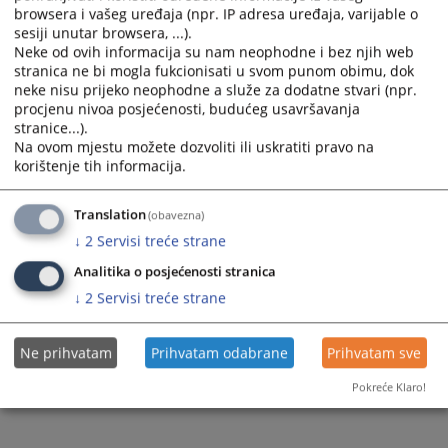
browsera i vašeg uređaja (npr. IP adresa uređaja, varijable o
sesiji unutar browsera, ...).
Neke od ovih informacija su nam neophodne i bez njih web
stranica ne bi mogla fukcionisati u svom punom obimu, dok
neke nisu prijeko neophodne a služe za dodatne stvari (npr.
procjenu nivoa posjećenosti, budućeg usavršavanja
stranice...).
Na ovom mjestu možete dozvoliti ili uskratiti pravo na
korištenje tih informacija.
Translation
(obavezna)
↓
2
Servisi treće strane
Analitika o posjećenosti stranica
↓
2
Servisi treće strane
Ne prihvatam
Prihvatam odabrane
Prihvatam sve
Pokreće Klaro!