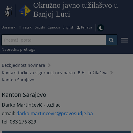
Okružno javno tužilaštvo u
Banjoj Luci
Bosanski
Hrvatski
Srpski
Српски
English
Prijava
Napredna pretraga
Bezbjednost novinara
Kontakt tačke za sigurnost novinara u BiH - tužilaštva
Kanton Sarajevo
Kanton Sarajevo
Darko Martinčević - tužilac
email:
darko.martincevic@pravosudje.ba
tel: 033 276 829