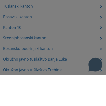
Tuzlanski kanton
Posavski kanton
Kanton 10
Srednjobosanski kanton
Bosansko-podrinjski kanton
Okružno javno tužilaštvo Banja Luka
Okružno javno tužilaštvo Trebinje
Okružno javno tužilaštvo Istočno Sarajevo
Okružno javno tužilaštvo Prijedor
Okružno javno tužilaštvo Bijeljina