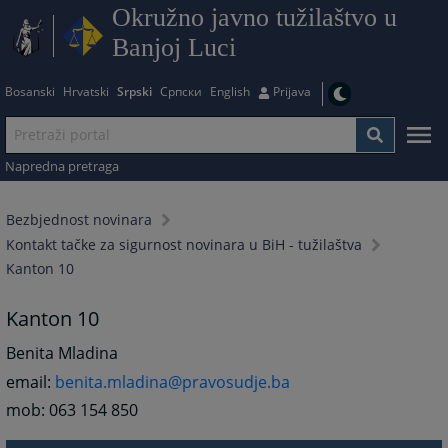
Okružno javno tužilaštvo u
Banjoj Luci
Bosanski
Hrvatski
Srpski
Српски
English
Prijava
Napredna pretraga
Bezbjednost novinara
Kontakt tačke za sigurnost novinara u BiH - tužilaštva
Kanton 10
Kanton 10
Benita Mladina
email:
benita.mladina@pravosudje.ba
mob: 063 154 850