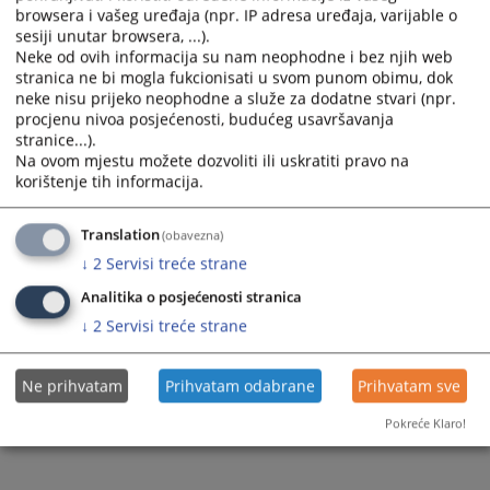
browsera i vašeg uređaja (npr. IP adresa uređaja, varijable o
sesiji unutar browsera, ...).
Neke od ovih informacija su nam neophodne i bez njih web
stranica ne bi mogla fukcionisati u svom punom obimu, dok
neke nisu prijeko neophodne a služe za dodatne stvari (npr.
procjenu nivoa posjećenosti, budućeg usavršavanja
stranice...).
Na ovom mjestu možete dozvoliti ili uskratiti pravo na
korištenje tih informacija.
Translation
(obavezna)
↓
2
Servisi treće strane
Analitika o posjećenosti stranica
↓
2
Servisi treće strane
Ne prihvatam
Prihvatam odabrane
Prihvatam sve
Pokreće Klaro!