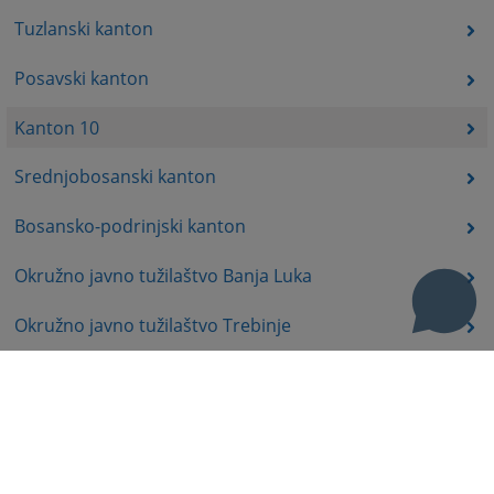
Tuzlanski kanton
Posavski kanton
Kanton 10
Srednjobosanski kanton
Bosansko-podrinjski kanton
Okružno javno tužilaštvo Banja Luka
Okružno javno tužilaštvo Trebinje
Okružno javno tužilaštvo Istočno Sarajevo
Okružno javno tužilaštvo Prijedor
Okružno javno tužilaštvo Bijeljina