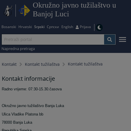
Okružno javno tužilaštvo u
Banjoj Luci
Bosanski
Hrvatski
Srpski
Српски
English
Prijava
Napredna pretraga
Kontakt tužilaštva
Kontakt
Kontakt tužilaštva
Kontakt informacije
Radno vrijeme: 07:30-15.30.časova
Okružno javno tužilaštvo Banja Luka
Ulica Vladike Platona bb
78000 Banja Luka
Republika Srpska