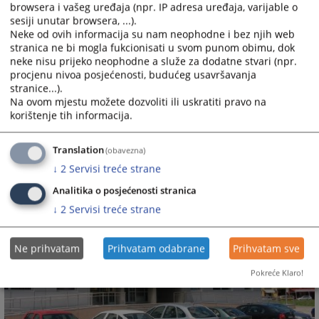
browsera i vašeg uređaja (npr. IP adresa uređaja, varijable o
ili neposredno u prijemnu kancelariju.
sesiji unutar browsera, ...).
Neke od ovih informacija su nam neophodne i bez njih web
stranica ne bi mogla fukcionisati u svom punom obimu, dok
neke nisu prijeko neophodne a služe za dodatne stvari (npr.
13100
PREGLEDA
procjenu nivoa posjećenosti, budućeg usavršavanja
stranice...).
Na ovom mjestu možete dozvoliti ili uskratiti pravo na
korištenje tih informacija.
Translation
(obavezna)
↓
2
Servisi treće strane
Analitika o posjećenosti stranica
↓
2
Servisi treće strane
Ne prihvatam
Prihvatam odabrane
Prihvatam sve
Pokreće Klaro!