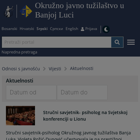
Okružno javno tužilaštvo u
Banjoj Luci
Bosanski
Hrvatski
Srpski
Српски
English
Prijava
Napredna pretraga
Aktuelnosti
Odnosi s javnošću
Vijesti
Aktuelnosti
Navigate
Navigate
forward
forward
Stručni savjetnik- psiholog na Svjetskoj
to
to
konferenciji u Lionu
interact
interact
with
with
Stručni savjetnik-psiholog Okružnog javnog tužilaštva Banja
the
the
Luka, Violeta Rožić-Dunović učestvovala je na prestižnoj