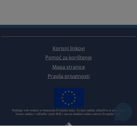
Korisni linkovi
Pomoć za korištenje
Mapa stranice
Pravila privatnosti
Redizajn web stranice je finansirala Evropska unija. Za njen sadržaj isključivo je odgovorno
Visoko sudsko i tužilačko vijeće BiH i ona ne odražava nužno stavove Evropske unije.