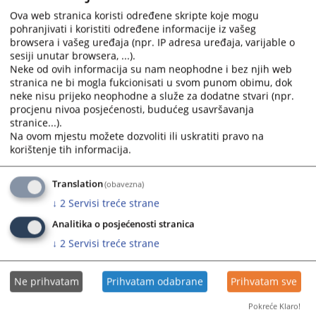
mrežama pod sloganom „Prepoznaj-Reaguj-Zaštiti“.
Ova web stranica koristi određene skripte koje mogu
pohranjivati i koristiti određene informacije iz vašeg
11.03.2026.
browsera i vašeg uređaja (npr. IP adresa uređaja, varijable o
sesiji unutar browsera, ...).
Studenti Pravnog fakulteta u Banja Luci
Neke od ovih informacija su nam neophodne i bez njih web
posjetili Okružno javno tužilaštvo Banja
stranica ne bi mogla fukcionisati u svom punom obimu, dok
neke nisu prijeko neophodne a služe za dodatne stvari (npr.
Luka
procjenu nivoa posjećenosti, budućeg usavršavanja
U okviru stručne prakse studenti treće i četvrte godine
stranice...).
Na ovom mjestu možete dozvoliti ili uskratiti pravo na
Pravnog fakulteta Univerziteta u Banja Luci, posjetili su dana
korištenje tih informacija.
25.02.2026.godine, Okružno javno tužilaštvo Banja Luka.
27.02.2026.
Translation
(obavezna)
↓
2
Servisi treće strane
IN MEMORIAM, MIRA MILETIĆ
Analitika o posjećenosti stranica
↓
2
Servisi treće strane
Sa žaljenjem obavještavamo pravosudnu zajednicu i javnost
da je Mira Miletić, sekretar Okružnog javnog tužilaštva Banja
Ne prihvatam
Prihvatam odabrane
Prihvatam sve
Luka preminula dana 14.02.2026.godine.
Pokreće Klaro!
17.02.2026.