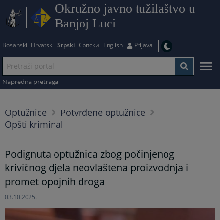
Okružno javno tužilaštvo u
Banjoj Luci
Bosanski
Hrvatski
Srpski
Српски
English
Prijava
Napredna pretraga
Optužnice
Potvrđene optužnice
Opšti kriminal
Podignuta optužnica zbog počinjenog
krivičnog djela neovlaštena proizvodnja i
promet opojnih droga
03.10.2025.