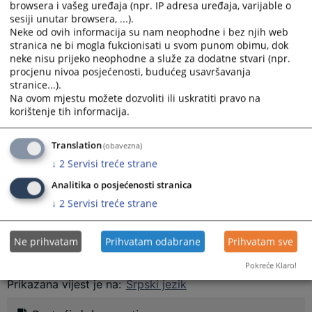
browsera i vašeg uređaja (npr. IP adresa uređaja, varijable o
Luke i Žutić Stanivoja, rođen 1955.godine iz Čelinca, zbog krivičnog djela
sesiji unutar browsera, ...).
Neovlaštena proizvodnja i promet opojnih droga iz člana 207. stav 3. u
Neke od ovih informacija su nam neophodne i bez njih web
vezi sa stavom 2. i 1. Krivičnog zakonika Republike Srpske.Sudija za
stranica ne bi mogla fukcionisati u svom punom obimu, dok
prethodno saslušanje Okružnog suda u Banja Luci potvrdio je optužnicu
neke nisu prijeko neophodne a služe za dodatne stvari (npr.
dana 30.09.2025.godine.
procjenu nivoa posjećenosti, budućeg usavršavanja
stranice...).
Optužena lica su u vremenskom periodu od druge polovine mjeseca juna
Na ovom mjestu možete dozvoliti ili uskratiti pravo na
2025.godine do dana 23.07.2025.godine, na području Banja Luke i opštine
korištenje tih informacija.
Čelinac,
neovlašteno radi dalje prodaje, nabavljali, držali i prenosili
supstance koje su proglašene za opojne droge.
Translation
(obavezna)
U prilogu ove vijesti se nalazi dio optužnice koja sadrži osnovne
↓
2
Servisi treće strane
informacije.
Analitika o posjećenosti stranica
Napomena:
↓
2
Servisi treće strane
„Ovom objavom ne prejudicira se ishod krivičnog postupka i ne narušava
princip presumpcije nevinosti. Svako se smatra nevinim dok se
Ne prihvatam
Prihvatam odabrane
Prihvatam sve
pravosnažnom presudom ne utvrdi njegova krivica (član 3. stav 1. ZKP
RS)“
Pokreće Klaro!
Prikazana vijest je na
:
Srpski jezik