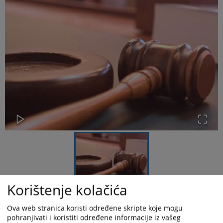
Korištenje kolačića
Okružno javno tužilaštvo Banja Luka dana 29.09.2025.godine,podiglo je
Ova web stranica koristi određene skripte koje mogu
optužnicu zajedno sa prijedlogom Okružnom sudu u Banja Luci za
pohranjivati i koristiti određene informacije iz vašeg
produženjem pritvora protiv Grujić Jovice, rođen 1992.godine iz Banja