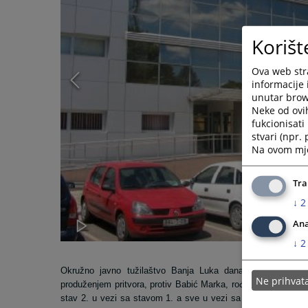
Korišt
Ova web stra
informacije 
unutar brows
Neke od ovi
fukcionisat
stvari (npr.
Na ovom mjes
Tra
↓
2
Ana
↓
2
Okružno javno tužilaštvo Banja Luka dana 18.06.2025.go
Ne prihva
produženjem pritvora, protiv Babić Marka, rođen 1996.godine 
stav 2. u vezi sa stavom 1. a sve u vezi sa članom 37. Kri