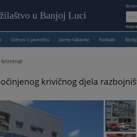
Bosan
žilaštvo u Banjoj Luci
Idi
na
Napre
sadržaj
a
Odnosi s javnošću
Javne nabavke
Kontakt
Bezbj
 kriminal
činjenog krivičnog djela razbojniš