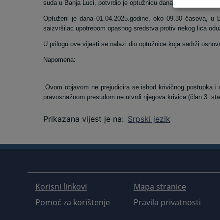
suda u Banja Luci, potvrdio je optužnicu dana 23.06.2025.god
Optuženi je dana 01.04.2025.godine, oko 09.30 časova, u Ba
saizvršilac upotrebom opasnog sredstva protiv nekog lica oduze
U prilogu ove vijesti se nalazi dio optužnice koja sadrži osnov
Napomena:
„Ovom objavom ne prejudicira se ishod krivičnog postupka i
pravosnažnom presudom ne utvrdi njegova krivica (član 3. st
Prikazana vijest je na
:
Srpski jezik
Korisni linkovi
Mapa stranice
Pomoć za korištenje
Pravila privatnosti