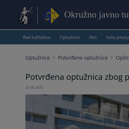
Okružno javno tu
Rad tužilaštva
Optužnice
Akti
Vaša pitanj
Optužnice
Potvrđene optužnice
Opšti
Potvrđena optužnica zbog po
23.06.2025.