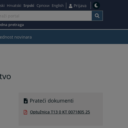
ski
Hrvatski
Srpski
Српски
English
Prijava
dna pretraga
ednost novinara
tvo
Prateći dokumenti
Optužnica T13 0 KT 0071805 25