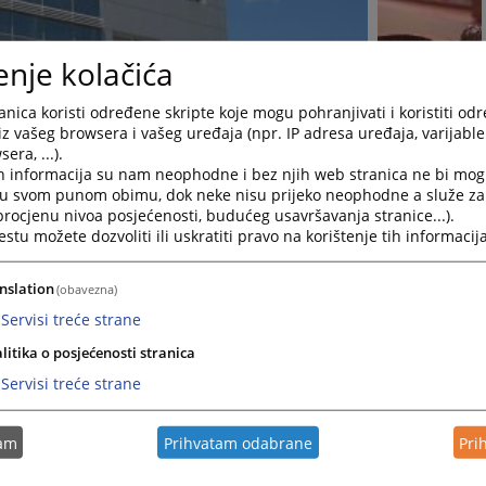
enje kolačića
nica koristi određene skripte koje mogu pohranjivati i koristiti od
iz vašeg browsera i vašeg uređaja (npr. IP adresa uređaja, varijable 
era, ...).
h informacija su nam neophodne i bez njih web stranica ne bi mog
i u svom punom obimu, dok neke nisu prijeko neophodne a služe z
 procjenu nivoa posjećenosti, budućeg usavršavanja stranice...).
tu možete dozvoliti ili uskratiti pravo na korištenje tih informacija
nslation
(obavezna)
Servisi treće strane
litika o posjećenosti stranica
Servisi treće strane
dine,podiglo je optužnicu sa prijedlogom Okružnom sudu Banja Luka z
tam
Prihvatam odabrane
Pri
iz Beograda,Republika Srbija zbog krivičnog djela Razbojništvo iz člana 227
vičnog zakonika Republike Srpske. Sudija za prethodno saslušanje Okružno