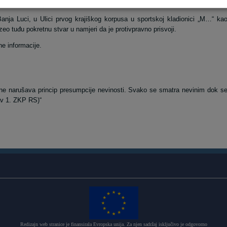
ine.
nja Luci, u Ulici prvog krajiškog korpusa u sportskoj kladionici „M…“ ka
o tuđu pokretnu stvar u namjeri da je protivpravno prisvoji.
ne informacije.
 ne narušava princip presumpcije nevinosti. Svako se smatra nevinim dok s
av 1. ZKP RS)“
Redizajn web stranice je finansirala Evropska unija. Za njen sadržaj isključivo je odgovorno