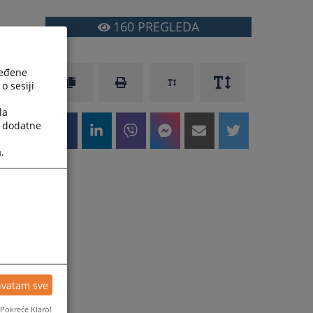
160
PREGLEDA
ređene
o sesiji
la
a dodatne
.
a
hvatam sve
.
g
Pokreće Klaro!