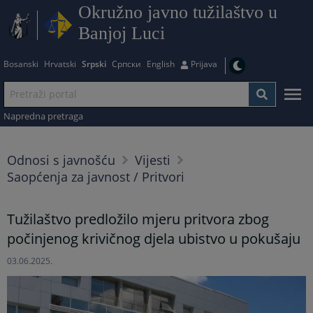
Okružno javno tužilaštvo u
Banjoj Luci
Bosanski
Hrvatski
Srpski
Српски
English
Prijava
Napredna pretraga
Odnosi s javnošću
Vijesti
Saopćenja za javnost / Pritvori
Tužilaštvo predložilo mjeru pritvora zbog
počinjenog krivičnog djela ubistvo u pokušaju
03.06.2025.