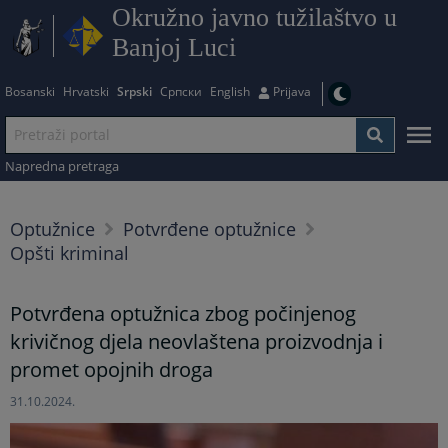
Okružno javno tužilaštvo u
Banjoj Luci
Bosanski
Hrvatski
Srpski
Српски
English
Prijava
Napredna pretraga
Optužnice
Potvrđene optužnice
Opšti kriminal
Potvrđena optužnica zbog počinjenog
krivičnog djela neovlaštena proizvodnja i
promet opojnih droga
31.10.2024.