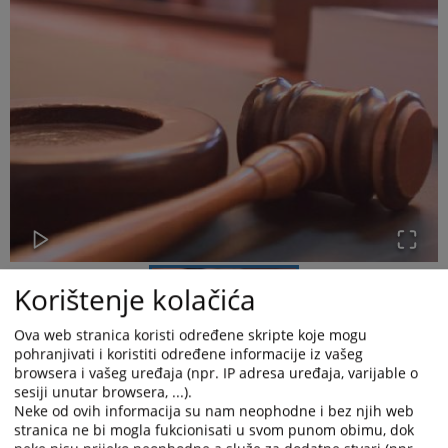
Korištenje kolačića
Ova web stranica koristi određene skripte koje mogu
pohranjivati i koristiti određene informacije iz vašeg
browsera i vašeg uređaja (npr. IP adresa uređaja, varijable o
sesiji unutar browsera, ...).
Okružno javno tužilaštvo Banja Luka dana
17.10.2024.godine, podiglo je
Neke od ovih informacija su nam neophodne i bez njih web
optužnicu protiv: Stevanović Željka, rođen 1995.godine iz Laktaša i
stranica ne bi mogla fukcionisati u svom punom obimu, dok
Davidović Dejana, rođen 1998.godine iz Banja Luke, zbog postojanja