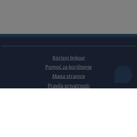
Korisni linkovi
Pomoć za korištenje
Mapa stranice
Pravila privatnosti
Redizajn web stranice je finansirala Evropska unija. Za njen sadržaj isključivo je odgovorno
Visoko sudsko i tužilačko vijeće BiH i ona ne odražava nužno stavove Evropske unije.