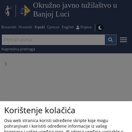
Okružno javno tužilaštvo u
Banjoj Luci
Bosanski
Hrvatski
Srpski
Српски
English
Prijava
Napredna pretraga
Korištenje kolačića
Ova web stranica koristi određene skripte koje mogu
pohranjivati i koristiti određene informacije iz vašeg
browsera i vašeg uređaja (npr. IP adresa uređaja, varijable o