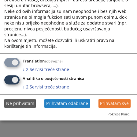
sesiji unutar browsera, ...).
Neke od ovih informacija su nam neophodne i bez njih web
stranica ne bi mogla fukcionisati u svom punom obimu, dok
neke nisu prijeko neophodne a služe za dodatne stvari (npr.
procjenu nivoa posjećenosti, budućeg usavršavanja
stranice...).
Trenutno nema vijesti
Na ovom mjestu možete dozvoliti ili uskratiti pravo na
korištenje tih informacija.
Translation
(obavezna)
↓
2
Servisi treće strane
Analitika o posjećenosti stranica
↓
2
Servisi treće strane
Ne prihvatam
Prihvatam odabrane
Prihvatam sve
Pokreće Klaro!