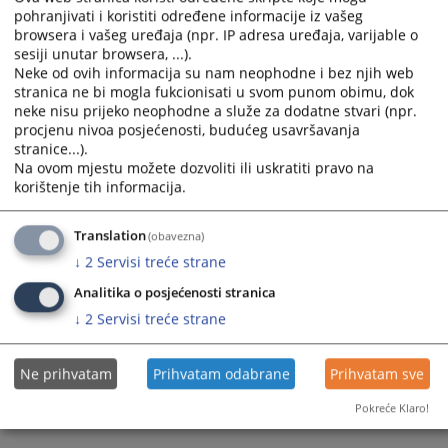
pohranjivati i koristiti određene informacije iz vašeg
select
select
browsera i vašeg uređaja (npr. IP adresa uređaja, varijable o
a
a
Koji su razlozi za određivanje pritvora?
sesiji unutar browsera, ...).
date.
date.
Neke od ovih informacija su nam neophodne i bez njih web
Press
Press
30.09.2011.
stranica ne bi mogla fukcionisati u svom punom obimu, dok
the
the
neke nisu prijeko neophodne a služe za dodatne stvari (npr.
question
question
procjenu nivoa posjećenosti, budućeg usavršavanja
mark
mark
stranice...).
key
key
Na ovom mjestu možete dozvoliti ili uskratiti pravo na
to
to
Kada se donosi naredba o sprovođenju
korištenje tih informacija.
get
get
istrage?
the
the
keyboard
keyboard
30.09.2011.
Translation
(obavezna)
shortcuts
shortcuts
↓
2
Servisi treće strane
for
for
changing
changing
Analitika o posjećenosti stranica
dates.
dates.
1 - 3 / 3
↓
2
Servisi treće strane
1
Ne prihvatam
Prihvatam odabrane
Prihvatam sve
Pokreće Klaro!