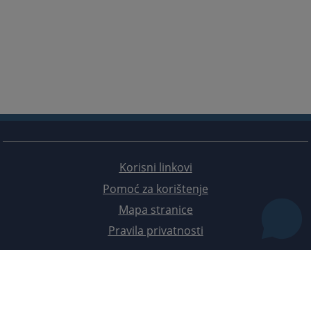
Korisni linkovi
Pomoć za korištenje
Mapa stranice
Pravila privatnosti
Redizajn web stranice je finansirala Evropska unija. Za njen sadržaj isključivo je odgovorno