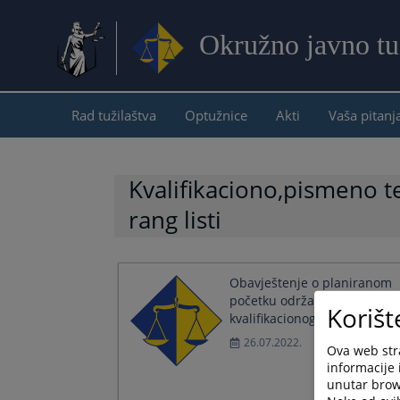
Okružno javno tu
Rad tužilaštva
Optužnice
Akti
Vaša pitanj
Kvalifikaciono,pismeno te
rang listi
Obavještenje o planiranom
početku održavanja
Korišt
kvalifikacionog testiranja
26.07.2022.
Ova web stra
informacije 
unutar brows