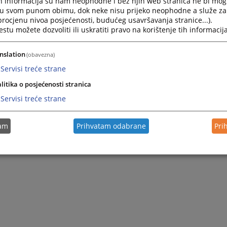
h informacija su nam neophodne i bez njih web stranica ne bi mog
Press
i u svom punom obimu, dok neke nisu prijeko neophodne a služe z
the
 procjenu nivoa posjećenosti, budućeg usavršavanja stranice...).
question
tu možete dozvoliti ili uskratiti pravo na korištenje tih informacija
Obavještenje o održavanju
mark
kvalifikacionog testa
key
nslation
(obavezna)
to
21.10.2016.
get
Servisi treće strane
the
litika o posjećenosti stranica
keyboard
1 - 6 / 6
shortcuts
1
Servisi treće strane
for
changing
dates.
tam
Prihvatam odabrane
Pri