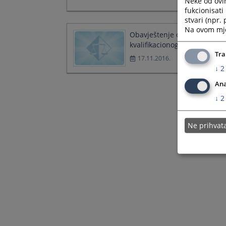
Neke od ovi
fukcionisat
stvari (npr.
Na ovom mjes
Obavještenje o održavanju
kvalifikacionog testa
Tra
17.11.2016.
↓
2
Ana
↓
2
Ne prihva